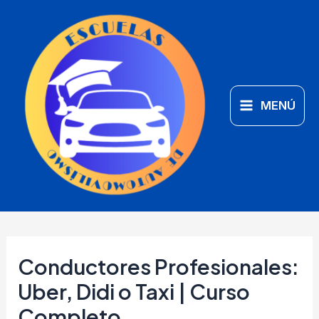
Ir
Main
al
Menu
contenido
MENÚ
Conductores Profesionales:
Uber, Didi o Taxi | Curso
Completo