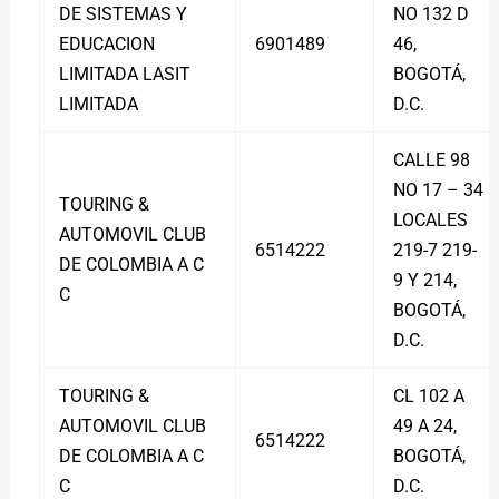
DE SISTEMAS Y
NO 132 D
EDUCACION
6901489
46,
LIMITADA LASIT
BOGOTÁ,
LIMITADA
D.C.
CALLE 98
NO 17 – 34
TOURING &
LOCALES
AUTOMOVIL CLUB
6514222
219-7 219-
DE COLOMBIA A C
9 Y 214,
C
BOGOTÁ,
D.C.
TOURING &
CL 102 A
AUTOMOVIL CLUB
49 A 24,
6514222
DE COLOMBIA A C
BOGOTÁ,
C
D.C.