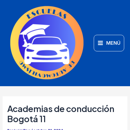
Ir
Main
al
Menu
contenido
MENÚ
Academias de conducción
Bogotá 11