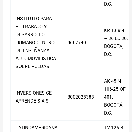
D.C.
INSTITUTO PARA
EL TRABAJO Y
KR 13 # 41
DESARROLLO
– 36 LC 30,
HUMANO CENTRO
4667740
BOGOTÁ,
DE ENSEÑANZA
D.C.
AUTOMOVILISTICA
SOBRE RUEDAS
AK 45 N
106-25 OF
INVERSIONES CE
3002028383
401,
APRENDE S.A.S
BOGOTÁ,
D.C.
LATINOAMERICANA
TV 126 B