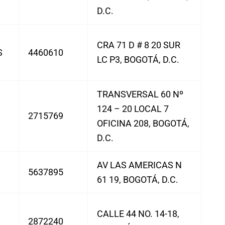
D.C.
CRA 71 D # 8 20 SUR
S
4460610
LC P3, BOGOTÁ, D.C.
TRANSVERSAL 60 Nº
124 – 20 LOCAL 7
2715769
OFICINA 208, BOGOTÁ,
D.C.
AV LAS AMERICAS N
5637895
61 19, BOGOTÁ, D.C.
CALLE 44 NO. 14-18,
2872240