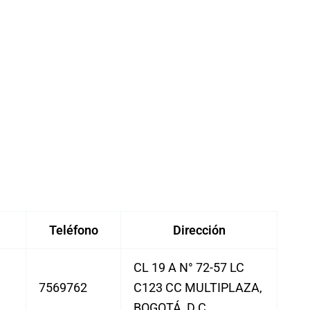
Teléfono
Dirección
CL 19 A N° 72-57 LC
7569762
C123 CC MULTIPLAZA,
BOGOTÁ, D.C.