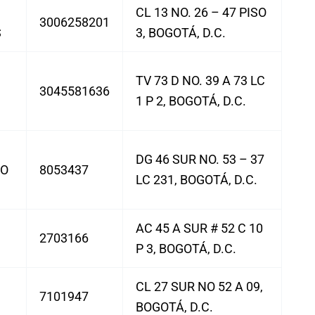
CL 13 NO. 26 – 47 PISO
3006258201
S
3, BOGOTÁ, D.C.
TV 73 D NO. 39 A 73 LC
3045581636
1 P 2, BOGOTÁ, D.C.
DG 46 SUR NO. 53 – 37
IO
8053437
LC 231, BOGOTÁ, D.C.
AC 45 A SUR # 52 C 10
2703166
P 3, BOGOTÁ, D.C.
CL 27 SUR NO 52 A 09,
7101947
BOGOTÁ, D.C.