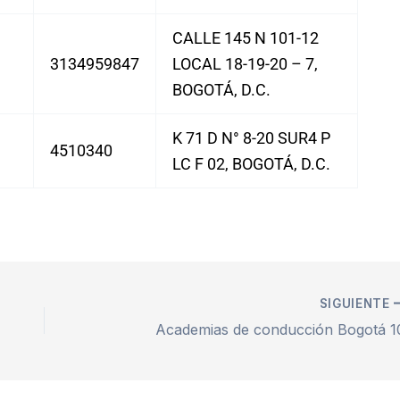
CALLE 145 N 101-12
3134959847
LOCAL 18-19-20 – 7,
BOGOTÁ, D.C.
K 71 D N° 8-20 SUR4 P
4510340
LC F 02, BOGOTÁ, D.C.
SIGUIENTE
Academias de conducción Bogotá 1