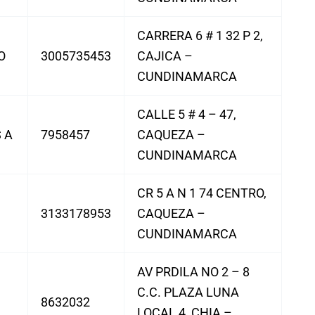
CARRERA 6 # 1 32 P 2,
O
3005735453
CAJICA –
CUNDINAMARCA
CALLE 5 # 4 – 47,
 A
7958457
CAQUEZA –
CUNDINAMARCA
CR 5 A N 1 74 CENTRO,
3133178953
CAQUEZA –
CUNDINAMARCA
AV PRDILA NO 2 – 8
C.C. PLAZA LUNA
8632032
LOCAL 4, CHIA –