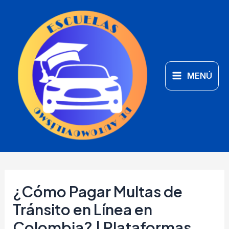
Ir
Main
al
Menu
contenido
MENÚ
¿Cómo Pagar Multas de
Tránsito en Línea en
Colombia? | Plataformas