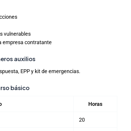
acciones
es vulnerables
a empresa contratante
eros auxilios
espuesta, EPP y kit de emergencias.
urso básico
o
Horas
20