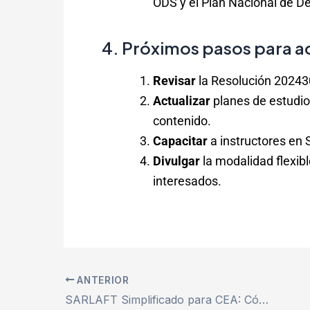
ODS y el Plan Nacional de De
4. Próximos pasos para 
Revisar
la Resolución 202430
Actualizar
planes de estudio
contenido.
Capacitar
a instructores en 
Divulgar
la modalidad flexib
interesados.
ANTERIOR
SARLAFT Simplificado para CEA: Cómo Aplicar el Enfoque Basado en Riesgo (EBR)