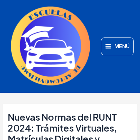
Ir
Main
al
Menu
contenido
MENÚ
Nuevas Normas del RUNT
2024: Trámites Virtuales,
Matrículas Digitales y