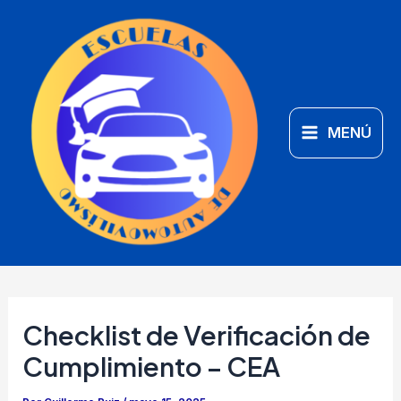
Ir
Main
al
Menu
contenido
MENÚ
Checklist de Verificación de
Cumplimiento – CEA