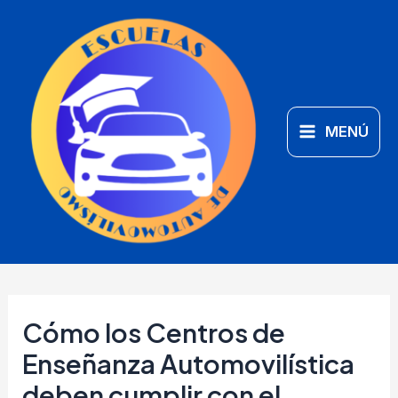
Ir
Main
al
Menu
contenido
MENÚ
Cómo los Centros de
Enseñanza Automovilística
deben cumplir con el